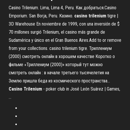
Casino Trilenium. Lima, Lima 4, Peru. Как добраться.Casino
Emporium. San Borja, Peru. Казино.
casino
trilenium
tigre |
3D Warehouse En noviembre de 1999, con una inversión de $
70 millones surgió Trilenium, el casino más grande de
Sudamérica y único en el Gran Buenos Aires.Add to or remove
from your collections. casino trilenium tigre. Триллениум
(2000) смотреть онлайн в хорошем качестве Коротко о
фильме «Триллениум (2000)» который тут можно
смотреть онлайн : в начале третьего тысячелетия на
Землю пришла беда из космического пространства...
Casino
Trilenium
- poker club in José León Suárez | Games,
…