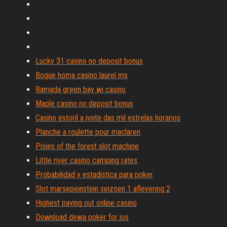
Lucky 31 casino no deposit bonus
Bogue homa casino laurel ms
Ramada green bay wi casino
Maple casino no deposit bonus
Casino estoril a noite das mil estrelas horarios
Planche a roulette pour maclaren
Pixies of the forest slot machine
Little river casino camping rates
Probabilidad y estadistica para poker
Slot marsepeinstein seizoen 1 aflevering 2
Highest paying out online casino
Download dewa poker for ios