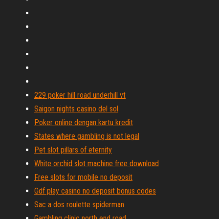
229 poker hill road underhill vt
Saigon nights casino del sol
Poker online dengan kartu kredit
States where gambling is not legal
Pet slot pillars of eternity
White orchid slot machine free download
Free slots for mobile no deposit
Gdf play casino no deposit bonus codes
Sac a dos roulette spiderman
Gambling clinic north end road