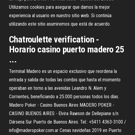
Utilizamos cookies para asegurar que damos la mejor
experiencia al usuario en nuestro sitio web. Si continúa
utilizando este sitio asumiremos que está de acuerdo.
Chatroulette verification -
Horario casino puerto madero 25
...
Terminal Madero es un espacio exclusivo que reordena la
entrada y salida de todas las combis que hasta el momento
operaban en torno a las avenidas Leandro N. Alem y
Corrientes, beneficiando a 25.000 personas todos los días.
Madero Poker - Casino Buenos Aires MADERO POKER -
CASINO BUENOS AIRES - Elvira Rawson de Dellepiane s/n
Dársena Sur Puerto de Buenos Aires. Tel.: +5411 4363-3100 /
info@maderopoker.com.ar Cenas navideñas 2019 en Puerto